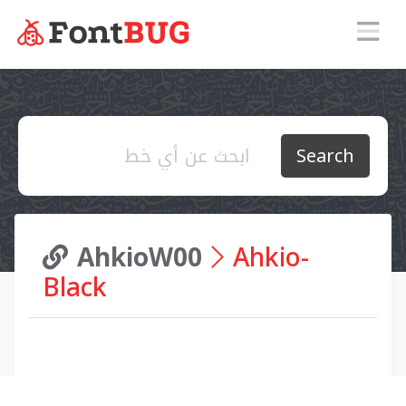
Search
AhkioW00
Ahkio-
Black