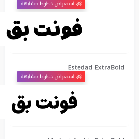
استعراض خطوط مشابهة
Estedad ExtraBold
استعراض خطوط مشابهة