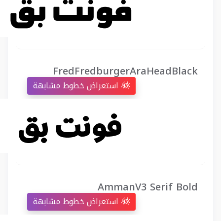
FredFredburgerAraHeadBlack
استعراض خطوط مشابهة
AmmanV3 Serif Bold
استعراض خطوط مشابهة