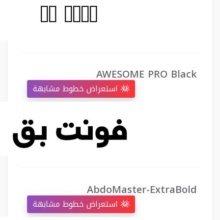
AWESOME PRO Black
استعراض خطوط مشابهة
AbdoMaster-ExtraBold
استعراض خطوط مشابهة