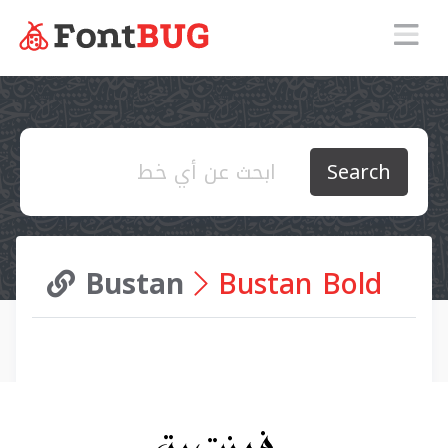
Search
Bustan
Bustan Bold