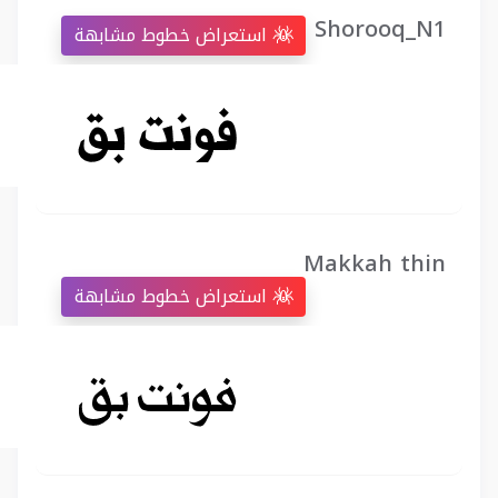
Shorooq_N1
استعراض خطوط مشابهة
Makkah thin
استعراض خطوط مشابهة