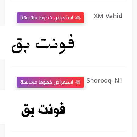
XM Vahid
استعراض خطوط مشابهة
Shorooq_N1
استعراض خطوط مشابهة