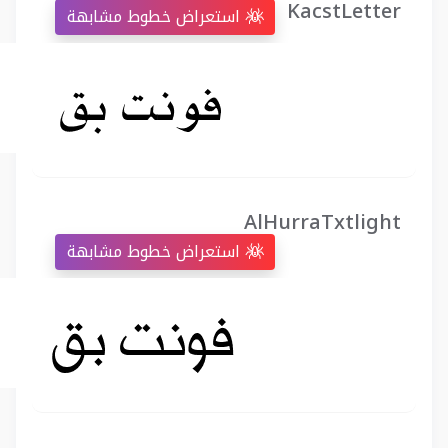
KacstLetter
استعراض خطوط مشابهة
AlHurraTxtlight
استعراض خطوط مشابهة