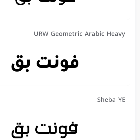
URW Geometric Arabic Heavy
Sheba YE