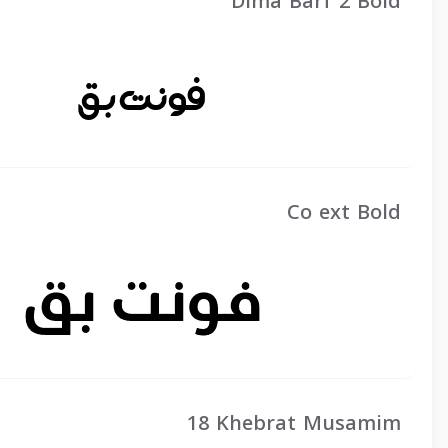
Dima Barf 2 Bold
Co ext Bold
18 Khebrat Musamim