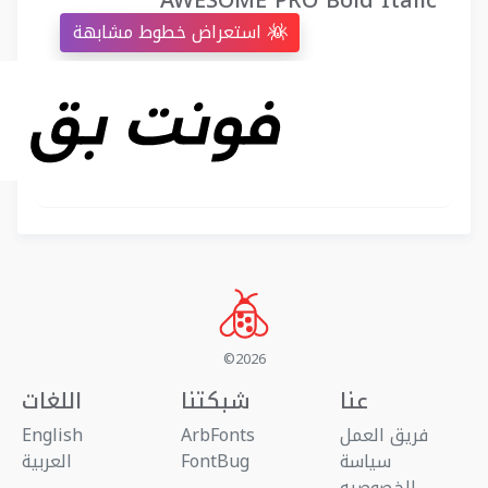
AWESOME PRO Bold Italic
استعراض خطوط مشابهة
©2026
عنا
شبكتنا
اللغات
فريق العمل
ArbFonts
English
سياسة
FontBug
العربية
الخصوصيه