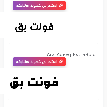
استعراض خطوط مشابهة
Ara Aqeeq ExtraBold
استعراض خطوط مشابهة