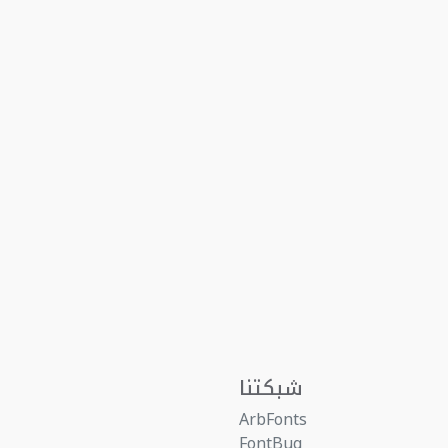
شبكتنا
ArbFonts
FontBug