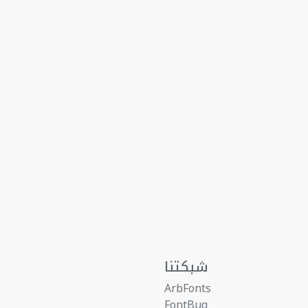
شبكتنا
ArbFonts
FontBug