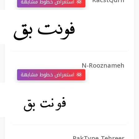
KacstQurn
استعراض خطوط مشابهة
N-Rooznameh
استعراض خطوط مشابهة
PakType Tehreer