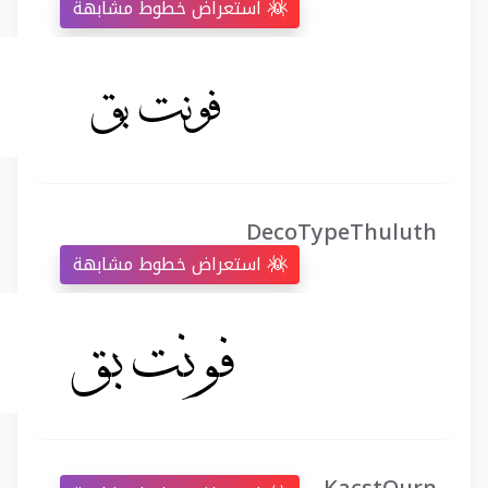
استعراض خطوط مشابهة
DecoTypeThuluth
استعراض خطوط مشابهة