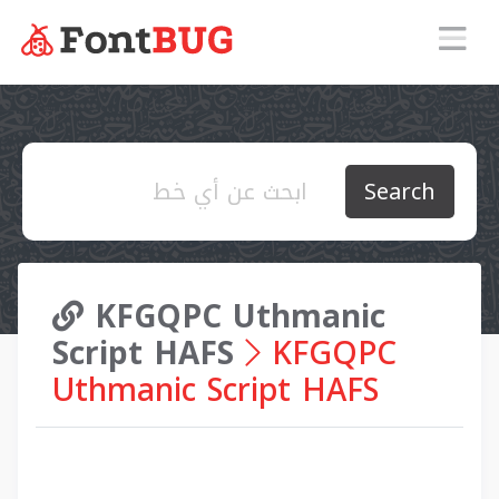
Search
KFGQPC Uthmanic
Script HAFS
KFGQPC
Uthmanic Script HAFS