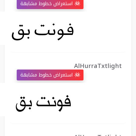
استعراض خطوط مشابهة
AlHurraTxtlight
استعراض خطوط مشابهة