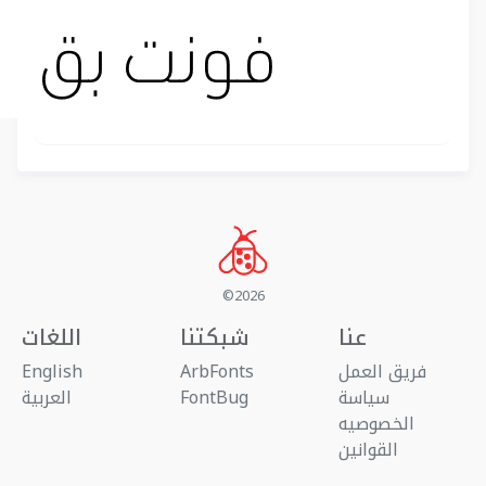
©2026
عنا
شبكتنا
اللغات
فريق العمل
ArbFonts
English
سياسة
FontBug
العربية
الخصوصيه
القوانين