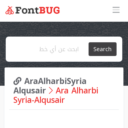
Search
AraAlharbiSyria
Alqusair
Ara Alharbi
Syria-Alqusair