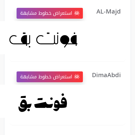
AL-Majd
استعراض خطوط مشابهة
DimaAbdi
استعراض خطوط مشابهة