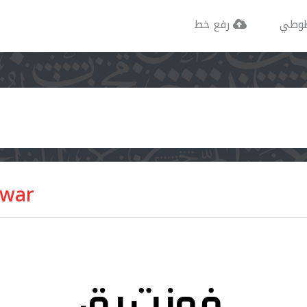
وطي
رفع خط
awar