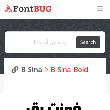
Search
B Sina
B Sina Bold