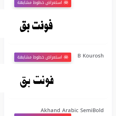
استعراض خطوط مشابهة
B Kourosh
استعراض خطوط مشابهة
Akhand Arabic SemiBold