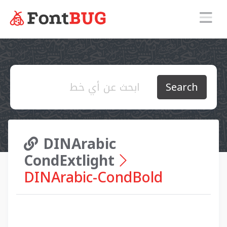
Search
DINArabic
CondExtlight
DINArabic-CondBold