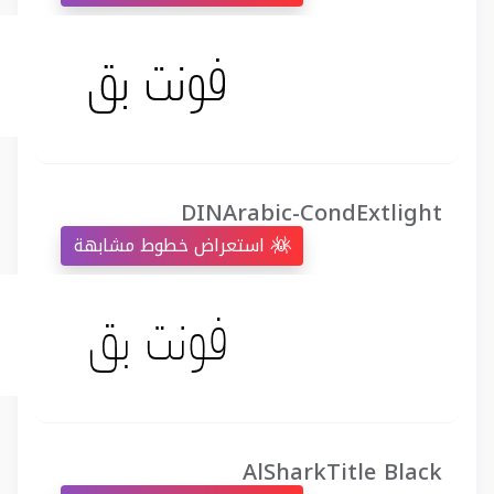
DINArabic-CondExtlight
استعراض خطوط مشابهة
AlSharkTitle Black