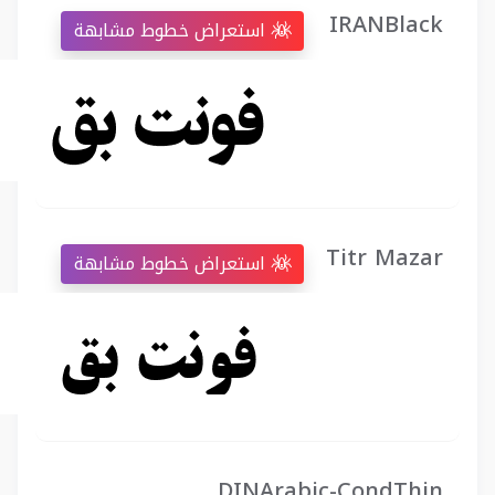
IRANBlack
استعراض خطوط مشابهة
Titr Mazar
استعراض خطوط مشابهة
DINArabic-CondThin