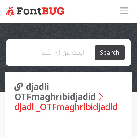
Search
djadli
OTFmaghribidjadid
djadli_OTFmaghribidjadid