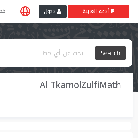
خط
أدعم العربية
دخول
Search
Al TkamolZulfiMath