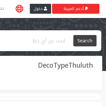
خط
أدعم العربية
دخول
Search
DecoTypeThuluth