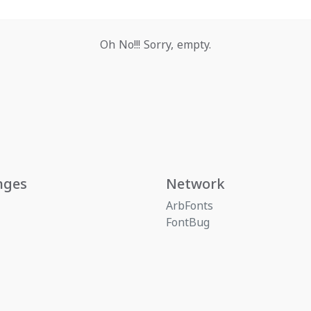
Oh No!!! Sorry, empty.
nges
Network
ArbFonts
FontBug