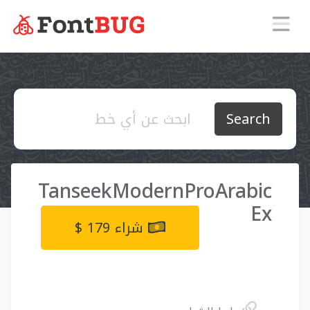
Search
TanseekModernProArabic
Ex
شراء 179 $