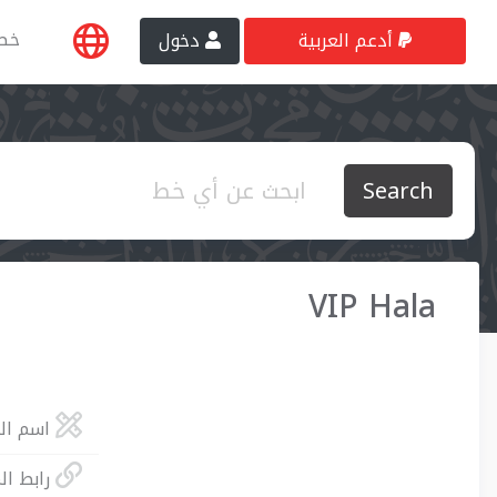
خط
أدعم العربية
دخول
Search
VIP Hala
اسم  :
رابط ا