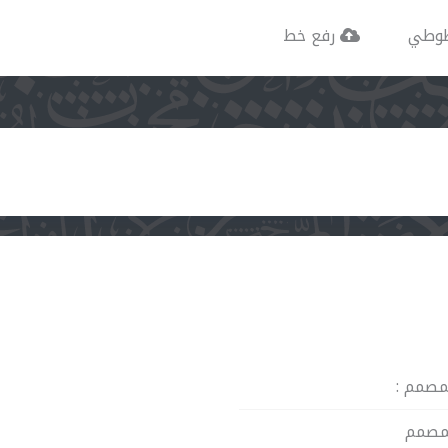
وطي
رفع خط
المصمم
لمصمم