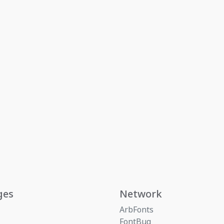
ges
Network
ArbFonts
FontBug