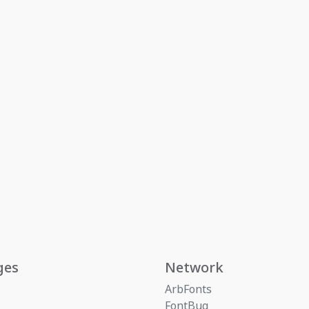
ges
Network
ArbFonts
FontBug