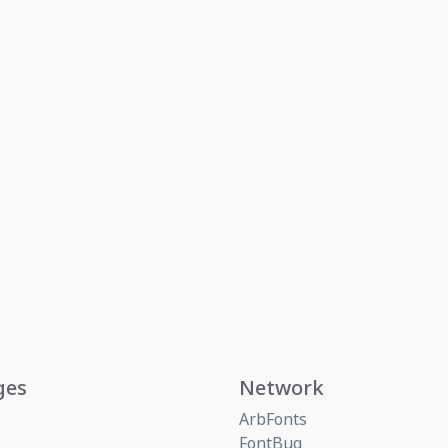
ges
Network
ArbFonts
FontBug