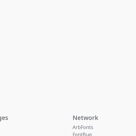
ges
Network
ArbFonts
FontBug