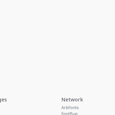
ges
Network
ArbFonts
FontBug