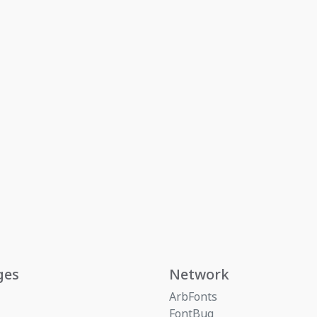
ges
Network
ArbFonts
FontBug