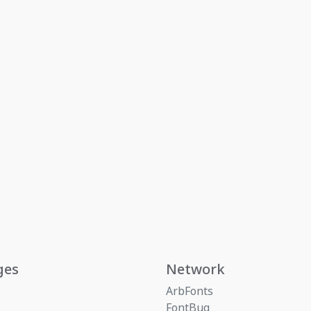
ges
Network
ArbFonts
FontBug