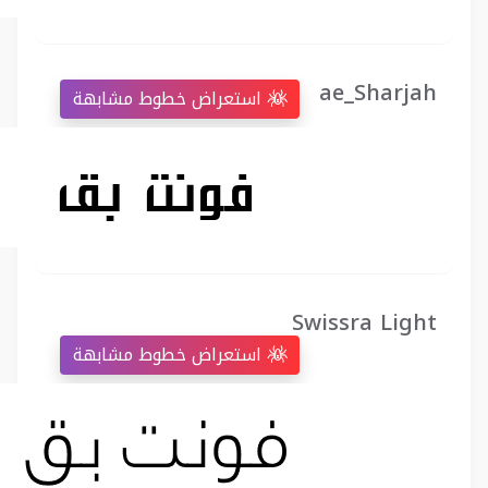
ae_Sharjah
استعراض خطوط مشابهة
Swissra Light
استعراض خطوط مشابهة