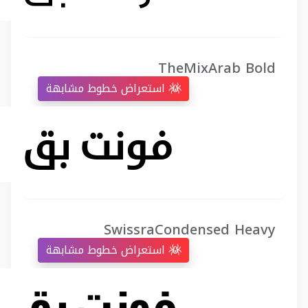
TheMixArab Bold
استعراض خطوط مشابهة
SwissraCondensed Heavy
استعراض خطوط مشابهة