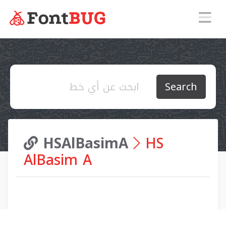
Search
HSAlBasimA
HS
AlBasim A