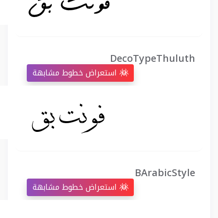
DecoTypeThuluth
استعراض خطوط مشابهة
BArabicStyle
استعراض خطوط مشابهة