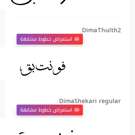
DimaThulth2
استعراض خطوط مشابهة
DimaShekari regular
استعراض خطوط مشابهة