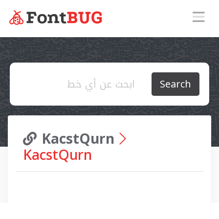
Search
KacstQurn
KacstQurn