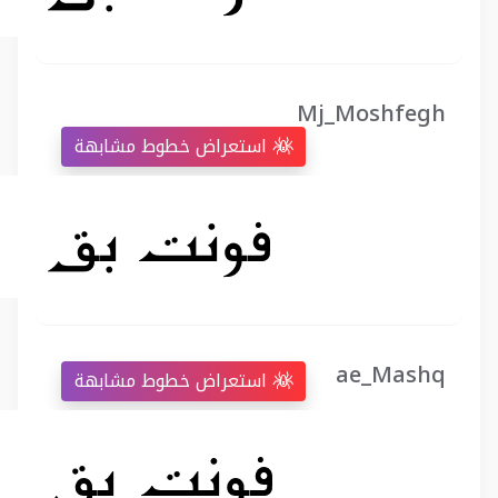
Mj_Moshfegh
استعراض خطوط مشابهة
ae_Mashq
استعراض خطوط مشابهة