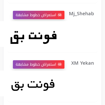
Mj_Shehab
استعراض خطوط مشابهة
XM Yekan
استعراض خطوط مشابهة