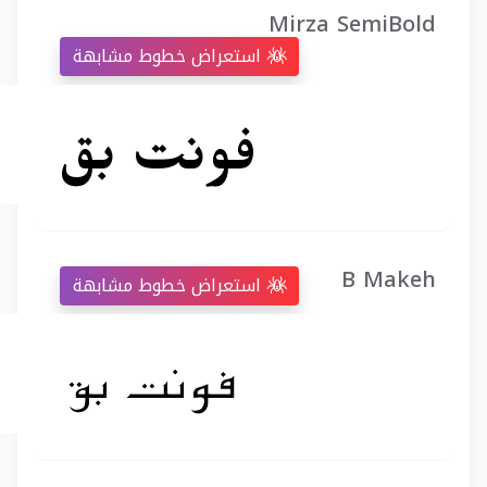
Mirza SemiBold
استعراض خطوط مشابهة
B Makeh
استعراض خطوط مشابهة