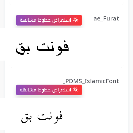
ae_Furat
استعراض خطوط مشابهة
_PDMS_IslamicFont
استعراض خطوط مشابهة