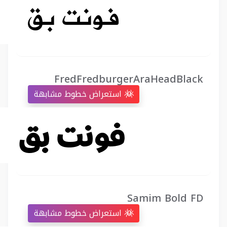
FredFredburgerAraHeadBlack
استعراض خطوط مشابهة
Samim Bold FD
استعراض خطوط مشابهة