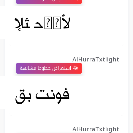
AlHurraTxtlight
استعراض خطوط مشابهة
AlHurraTxtlight