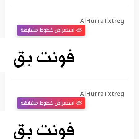
AlHurraTxtreg
استعراض خطوط مشابهة
AlHurraTxtreg
استعراض خطوط مشابهة