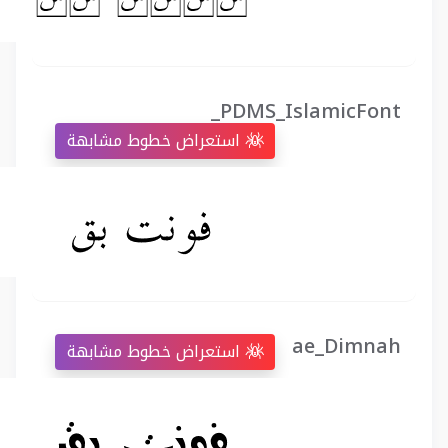
_PDMS_IslamicFont
استعراض خطوط مشابهة
ae_Dimnah
استعراض خطوط مشابهة