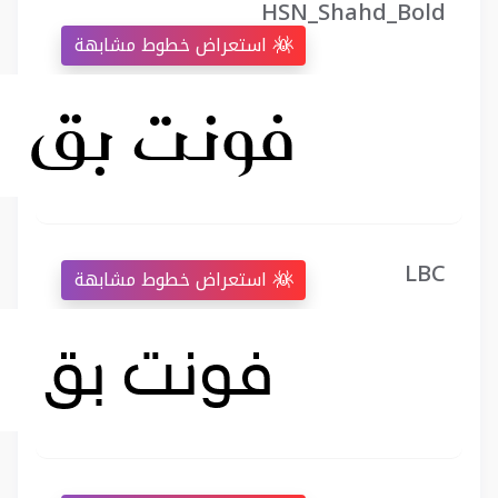
HSN_Shahd_Bold
استعراض خطوط مشابهة
LBC
استعراض خطوط مشابهة