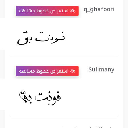
q_ghafoori
استعراض خطوط مشابهة
Sulimany
استعراض خطوط مشابهة