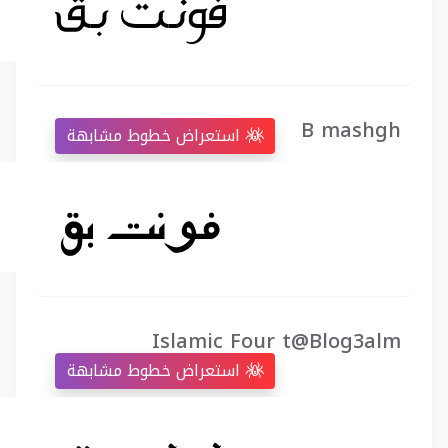
B mashgh
استعراض خطوط مشابهة
Islamic Four t@Blog3alm
استعراض خطوط مشابهة