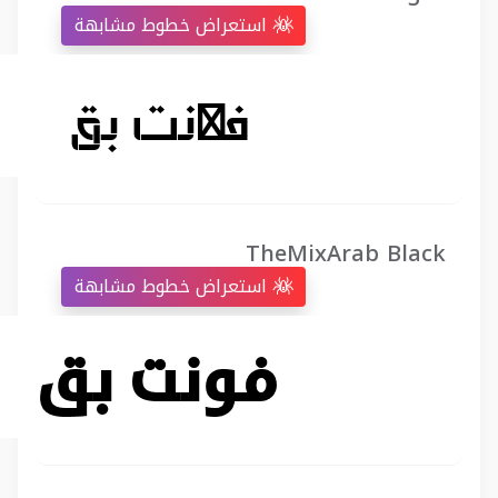
استعراض خطوط مشابهة
TheMixArab Black
استعراض خطوط مشابهة