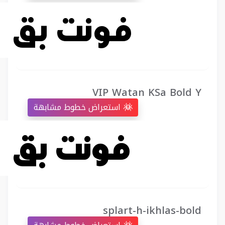
VIP Watan KSa Bold Y
استعراض خطوط مشابهة
splart-h-ikhlas-bold