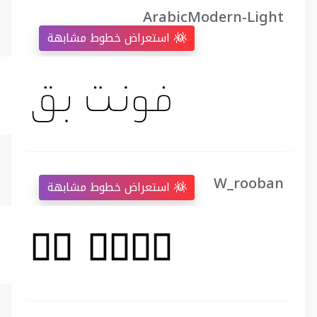
ArabicModern-Light
استعراض خطوط مشابهة
W_rooban
استعراض خطوط مشابهة