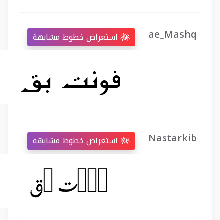
ae_Mashq
استعراض خطوط مشابهة
Nastarkib
استعراض خطوط مشابهة