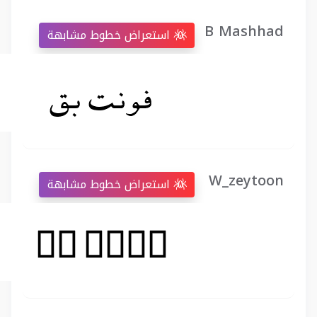
B Mashhad
استعراض خطوط مشابهة
W_zeytoon
استعراض خطوط مشابهة