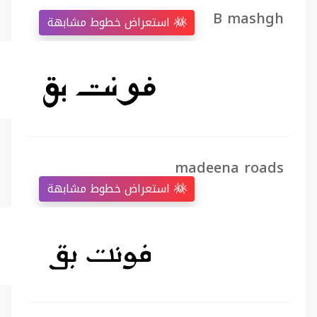
B mashgh
استعراض خطوط مشابهة
madeena roads
استعراض خطوط مشابهة