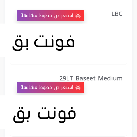
LBC
استعراض خطوط مشابهة
29LT Baseet Medium
استعراض خطوط مشابهة