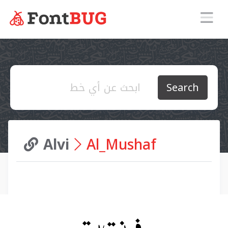
Search
Alvi
Al_Mushaf