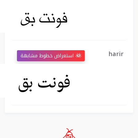
harir
استعراض خطوط مشابهة