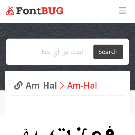
Search
Am Hal
Am-Hal