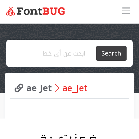
Search
ae Jet
ae_Jet