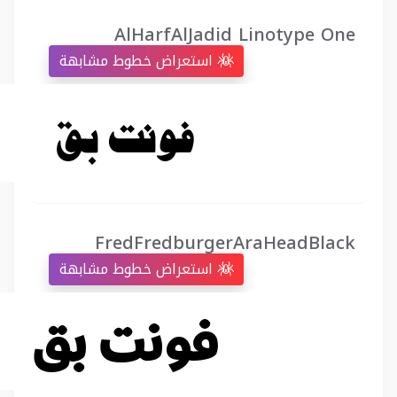
AlHarfAlJadid Linotype One
استعراض خطوط مشابهة
FredFredburgerAraHeadBlack
استعراض خطوط مشابهة