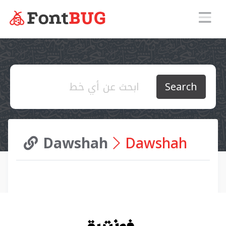
Search
Dawshah
Dawshah