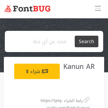
Search
Kanun AR
شراء $
https://tptq-
رابط الشراء
arabic.com/fonts/kanun