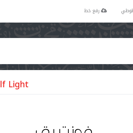
وطي
رفع خط
f Light