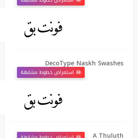
DecoType Naskh Swashes
استعراض خطوط مشابهة
A Thuluth
استعراض خطوط مشابهة