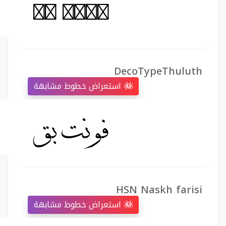
DecoTypeThuluth
استعراض خطوط مشابهة
HSN Naskh farisi
استعراض خطوط مشابهة