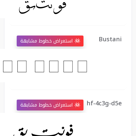
Bustani
استعراض خطوط مشابهة
hf-4c3g-d5e
استعراض خطوط مشابهة