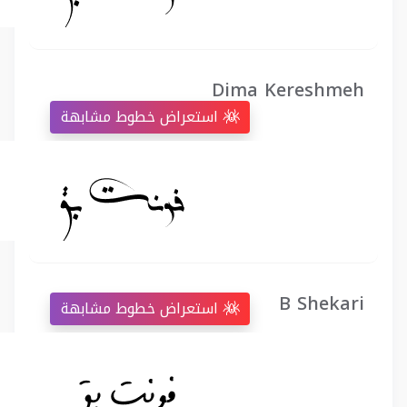
Dima Kereshmeh
استعراض خطوط مشابهة
B Shekari
استعراض خطوط مشابهة