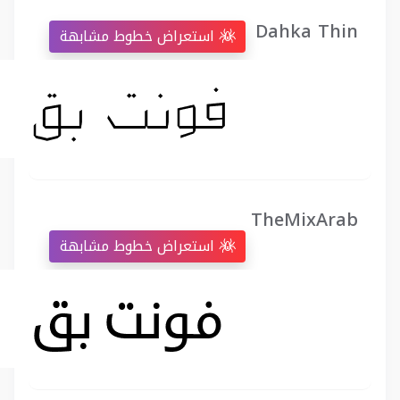
Dahka Thin
استعراض خطوط مشابهة
TheMixArab
استعراض خطوط مشابهة