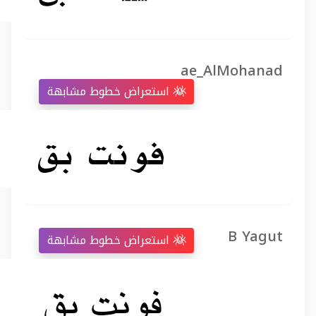
ae_AlMohanad
استعراض خطوط مشابهة
B Yagut
استعراض خطوط مشابهة