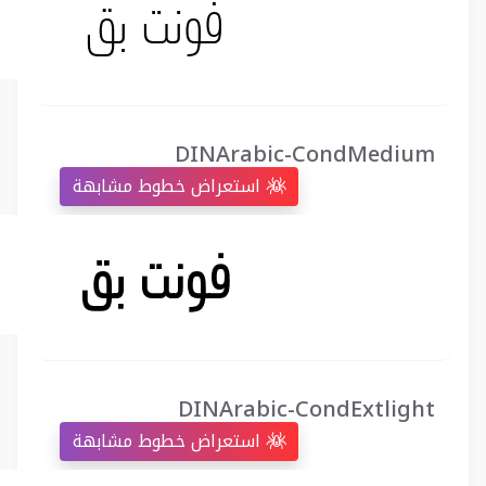
DINArabic-CondMedium
استعراض خطوط مشابهة
DINArabic-CondExtlight
استعراض خطوط مشابهة