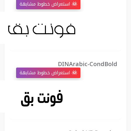
استعراض خطوط مشابهة
DINArabic-CondBold
استعراض خطوط مشابهة