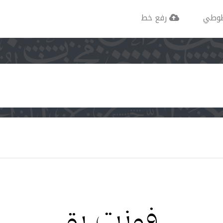
وطي
رفع خط